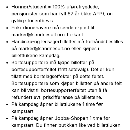
Honnør/student = 100% uføretrygdede,
pensjonister som har fylt 67 år (ikke AFP), og
gyldig studentbevis.
Frikortinnehavere må sende e-post til
marked@sandnesulf.no i forkant.
Handicap-og ledsagerbilletter må forhåndsbestilles
på marked@sandnesulf.no
eller kjøpes i
billettlukene kampdag.
Bortesupportere må kjøpe billetter på
bortesupporterfeltet (fritt setevalg). Det er kun
tillatt med bortelagseffekter på dette feltet.
Bortesupportere som kjøper billetter på andre felt
kan bli vist til bortesupporterfeltet uten å få
refundert evt. prisdifferanse på billettene.
På kampdag åpner billettlukene 1 time før
kampstart.
På kampdag åpner Jobba-Shopen 1 time før
kampstart. Du finner butikken like ved billettluken